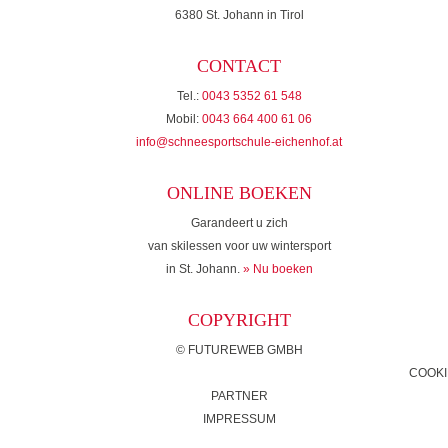
6380 St. Johann in Tirol
CONTACT
Tel.:
0043 5352 61 548
Mobil:
0043 664 400 61 06
info@schneesportschule-eichenhof.at
ONLINE BOEKEN
Garandeert u zich
van skilessen voor uw wintersport
in St. Johann.
» Nu boeken
COPYRIGHT
©
FUTUREWEB GMBH
COOKI
PARTNER
IMPRESSUM