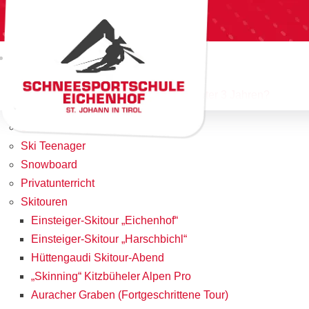
Home
Team
Angebote & Preise
Yappys Kinderskischule
Was mache ich mit meinem Kind unter 3 Jahren?
Ski Erwachsene
Ski Teenager
Snowboard
Privatunterricht
Skitouren
Einsteiger-Skitour „Eichenhof“
Einsteiger-Skitour „Harschbichl“
Hüttengaudi Skitour-Abend
„Skinning“ Kitzbüheler Alpen Pro
Auracher Graben (Fortgeschrittene Tour)