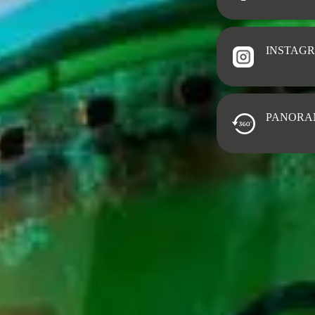
INSTAG
PANORA