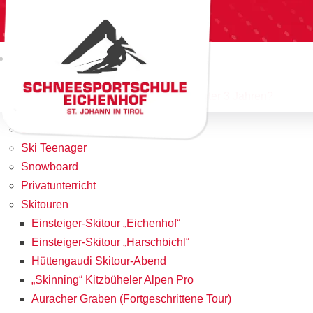
Home
Team
Angebote & Preise
Yappys Kinderskischule
Was mache ich mit meinem Kind unter 3 Jahren?
Ski Erwachsene
Ski Teenager
Snowboard
Privatunterricht
Skitouren
Einsteiger-Skitour „Eichenhof“
Einsteiger-Skitour „Harschbichl“
Hüttengaudi Skitour-Abend
„Skinning“ Kitzbüheler Alpen Pro
Auracher Graben (Fortgeschrittene Tour)