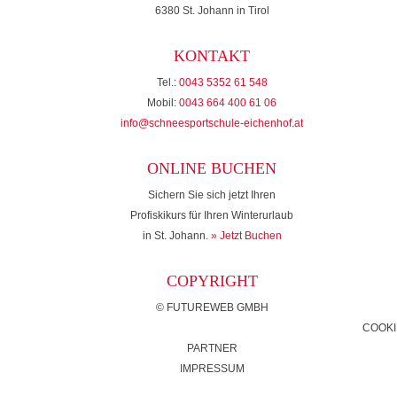
6380 St. Johann in Tirol
KONTAKT
Tel.:
0043 5352 61 548
Mobil:
0043 664 400 61 06
info@schneesportschule-eichenhof.at
ONLINE BUCHEN
Sichern Sie sich jetzt Ihren
Profiskikurs für Ihren Winterurlaub
in St. Johann.
» Jetzt Buchen
COPYRIGHT
©
FUTUREWEB GMBH
COOKI
PARTNER
IMPRESSUM