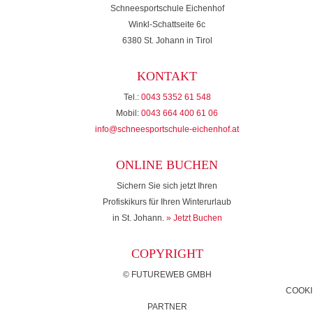
Schneesportschule Eichenhof
Winkl-Schattseite 6c
6380 St. Johann in Tirol
KONTAKT
Tel.:
0043 5352 61 548
Mobil:
0043 664 400 61 06
info@schneesportschule-eichenhof.at
ONLINE BUCHEN
Sichern Sie sich jetzt Ihren
Profiskikurs für Ihren Winterurlaub
in St. Johann.
» Jetzt Buchen
COPYRIGHT
©
FUTUREWEB GMBH
COOKI
PARTNER